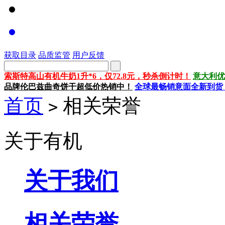
获取目录
品质监管
用户反馈
索斯特高山有机牛奶1升*6，仅72.8元，秒杀倒计时！
意大利优
品牌伦巴兹曲奇饼干超低价热销中！
全球最畅销意面全新到货
首页
相关荣誉
>
关于有机
关于我们
相关荣誉