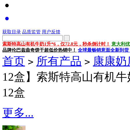
获取目录
品质监管
用户反馈
索斯特高山有机牛奶1升*6，仅72.8元，秒杀倒计时！
意大利优
品牌伦巴兹曲奇饼干超低价热销中！
全球最畅销意面全新到货
首页
所有产品
康康奶
>
>
12盒】索斯特高山有机牛奶
12盒
更多...