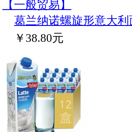
葛兰纳诺螺旋形意大利面50
￥38.80元