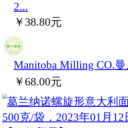
2...
￥38.80元
Manitoba Milling
￥68.00元