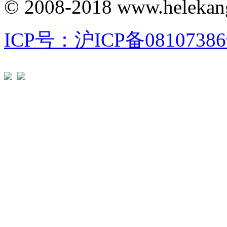
© 2008-2018 www.helekang
ICP号：沪ICP备08107386